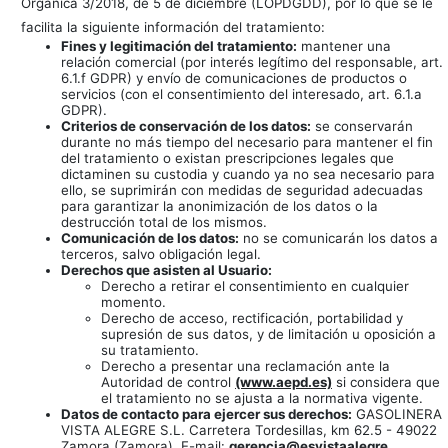
Orgánica 3/2018, de 5 de diciembre (LOPDGDD), por lo que se le
facilita la siguiente información del tratamiento:
Fines y legitimación del tratamiento:
mantener una
relación comercial (por interés legítimo del responsable, art.
6.1.f GDPR) y envío de comunicaciones de productos o
servicios (con el consentimiento del interesado, art. 6.1.a
GDPR).
Criterios de conservación de los datos:
se conservarán
durante no más tiempo del necesario para mantener el fin
del tratamiento o existan prescripciones legales que
dictaminen su custodia y cuando ya no sea necesario para
ello, se suprimirán con medidas de seguridad adecuadas
para garantizar la anonimización de los datos o la
destrucción total de los mismos.
Comunicación de los datos:
no se comunicarán los datos a
terceros, salvo obligación legal.
Derechos que asisten al Usuario:
Derecho a retirar el consentimiento en cualquier
momento.
Derecho de acceso, rectificación, portabilidad y
supresión de sus datos, y de limitación u oposición a
su tratamiento.
Derecho a presentar una reclamación ante la
Autoridad de control
(www.aepd.es)
si considera que
el tratamiento no se ajusta a la normativa vigente.
Datos de contacto para ejercer sus derechos:
GASOLINERA
VISTA ALEGRE S.L. Carretera Tordesillas, km 62.5 - 49022
Zamora (Zamora). E-mail:
gerencia@esvistaalegre